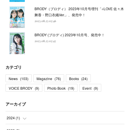
BRODY（ブロディ） 2023年10月号増刊「=LOVE 佐々木
舞香・野口衣織Ver.」、発売中！
2023.08.23 03:46
BRODY (ブロディ) 2023年10月号、発売中！
2023.08.23 03:45
カテゴリ
News
(
103
)
Magazine
(
76
)
Books
(
24
)
VOICE BRODY
(
9
)
Photo Book
(
19
)
Event
(
9
)
アーカイブ
2024
(
1
)