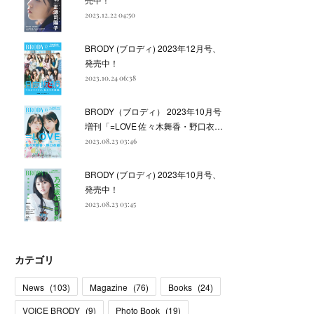
2023.12.22 04:50
BRODY (ブロディ) 2023年12月号、
発売中！
2023.10.24 06:38
BRODY（ブロディ） 2023年10月号
増刊「=LOVE 佐々木舞香・野口衣…
2023.08.23 03:46
BRODY (ブロディ) 2023年10月号、
発売中！
2023.08.23 03:45
カテゴリ
News
(
103
)
Magazine
(
76
)
Books
(
24
)
VOICE BRODY
(
9
)
Photo Book
(
19
)