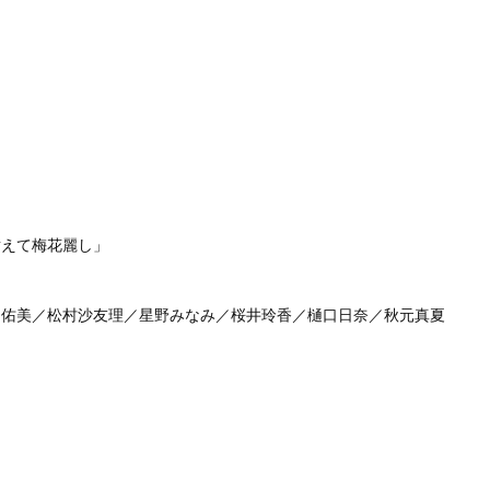
耐えて梅花麗し」
月佑美／松村沙友理／星野みなみ／桜井玲香／樋口日奈／秋元真夏