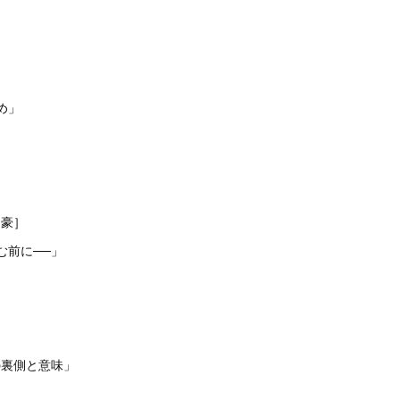
め」
田豪］
む前に──」
の裏側と意味」