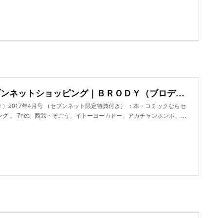
オムニ7 - セブンネットショッピング｜ＢＲＯＤＹ（ブロディ）2017年4月号 （セブンネット限定特典付き） 通販
）2017年4月号 （セブンネット限定特典付き） ：本・コミックならセ
グ 。 7net、西武・そごう、イトーヨーカドー、アカチャンホンポ、…