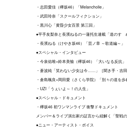
・志田愛佳（欅坂46）「Melancholie」
・武田玲奈「スクールフィクション」
・黒川心「黄昏少女百景 第三回」
●平手友梨奈と長濱ねるの一蓮托生連載「道のすゝ
・長濱ねる（けやき坂46）「芸ノ章 ～歌道編～」
●スペシャル・インタビュー
・今泉佑唯×鈴本美愉（欅坂46）「大いなる反抗」
・蒼波純「笑わない少女は今……」［聞き手・吉
・倉島颯良×岡田愛（さくら学院）「別々の道を歩
・UZI「うぇいよ～！の人生」
●スペシャル・ドキュメント
・欅坂46 初ワンマンライブ 衝撃ドキュメント
メンバー＆ライブ演出家の証言から紐解く「聖戦
●ニュー・アーティスト・ボイス