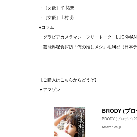
・［女優］平 祐奈
・［女優］土村 芳
●コラム
・グラビアカメラマン・フリートーク LUCKMAN
・芸能界秘食探訪「俺の推しメシ」毛利忍（日本テレ
【ご購入はこちらからどうぞ】
▼アマゾン
BRODY (ブロ
BRODY (ブロディ) 
Amazon.co.jp