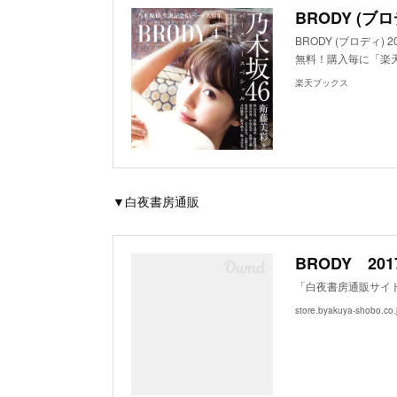
BRODY (ブロ
BRODY (ブロディ)
無料！購入毎に「楽
楽天ブックス
▼白夜書房通販
BRODY 20
「白夜書房通販サイト
store.byakuya-shobo.co.