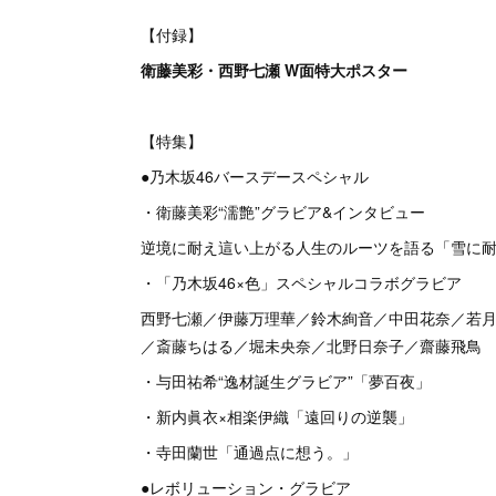
【付録】
衛藤美彩・西野七瀬 W面特大ポスター
【特集】
●乃木坂46バースデースペシャル
・衛藤美彩“濡艶”グラビア&インタビュー
逆境に耐え這い上がる人生のルーツを語る「雪に
・「乃木坂46×色」スペシャルコラボグラビア
西野七瀬／伊藤万理華／鈴木絢音／中田花奈／若
／斎藤ちはる／堀未央奈／北野日奈子／齋藤飛鳥
・与田祐希“逸材誕生グラビア”「夢百夜」
・新内眞衣×相楽伊織「遠回りの逆襲」
・寺田蘭世「通過点に想う。」
●レボリューション・グラビア