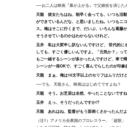
──お二人は映画『幕が上がる』で父娘役を演じた
天龍 彼女たちはね、朝早く会っても、いつも活
ができているんだな、と思いましたね。いつもニ
ス。俺はそこに行くまで、だいぶ、いろんな葛藤
そうさせているのかはわからないけれど。
玉井 私は大変申し訳ないんですけど、 世代的に
しても、すごく優しいんですよ。「元気か？」っ
もご一緒するシーンが多かったんですけど、車で
シーンが一発OKで、すごく喜んでらしたのが印象
天龍 まぁ、俺は10文字以上のセリフはムリだけ
──でも、天龍さん、映画ははじめてですよね？
天龍 そう。お芝居は全然、やったことないです
玉井 えっ、そうだったんですか!?
天龍 あれはね、監督がもう面倒くさかったんだ
（注1）アメリカ合衆国のプロレスラー。「超獣」