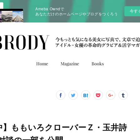
Ameba Owndで
今す
あなただけのホームページやブログをつくろう
Home
Magazine
Books
評発売中】ももいろクローバーＺ・玉井詩
ル対談の一部を公開