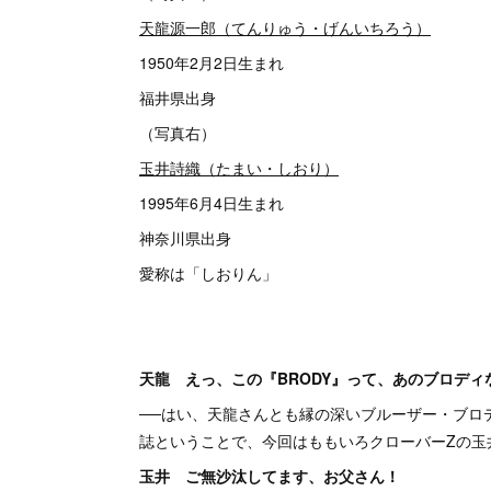
天龍源一郎（てんりゅう・げんいちろう）
1950年2月2日生まれ
福井県出身
（写真右）
玉井詩織（たまい・しおり）
1995年6月4日生まれ
神奈川県出身
愛称は「しおりん」
天龍 えっ、この『BRODY』って、あのブロディ
──はい、天龍さんとも縁の深いブルーザー・ブロ
誌ということで、今回はももいろクローバーZの玉
玉井 ご無沙汰してます、お父さん！