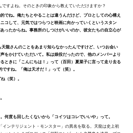
んですよね。そのときの印象から教えていただけますか？
動的でね。俺たちとやることは違うんだけど、プロとしての心構え
コニコして、元気ではつらつと映画に向かっていくというスタン
があったからね。事務所のしつけがいいのか、彼女たちの自立心が
も天龍さんのことをあまり知らなかったんですけど、いつお会い
て声をかけていただいて。私は娘役だったので、他のメンバーより
帰るときに「こんにちは！」って（百田）夏菜子に言って走り去る
的ですね。「俺は天才だ！」って（笑）。
どね（笑）。
ね。
よ。何度も回したくないから「コイツはコレでいいや」って。
「インテリジェント・モンスター」の異名を取る。天龍は史上初