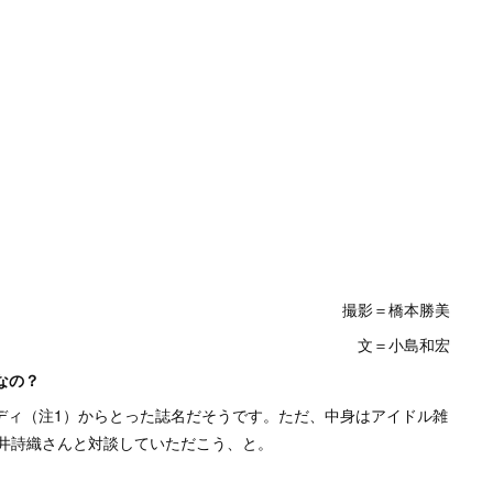
撮影＝橋本勝美
文＝小島和宏
なの？
ディ（注1）からとった誌名だそうです。ただ、中身はアイドル雑
井詩織さんと対談していただこう、と。