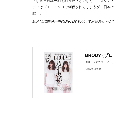
となる三冠統一戦を戦っただけでなく、（スタン
ディはプエルトリコで刺殺されてしまうが、日本
戦）。
続きは現在発売中のBRODY Vol.04でお読みいた
BRODY (ブロ
BRODY (ブロディー)
Amazon.co.jp