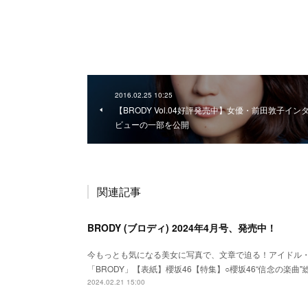
2016.02.25 10:25
【BRODY Vol.04好評発売中】女優・前田敦子イン
ビューの一部を公開
関連記事
BRODY (ブロディ) 2024年4月号、発売中！
今もっとも気になる美女に写真で、文章で迫る！アイドル
「BRODY」【表紙】櫻坂46【特集】○櫻坂46“信念の楽曲
2024.02.21 15:00