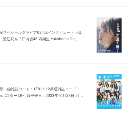
紀スペシャルグラビア&amp;インタビュー・正源
渡辺莉奈「日向坂46 四期生 Yokohama film」…
編集部・編雑誌コード：17811-12共通雑誌コード：
＋税）※ポスター1枚付録発売日：2023年10月23日(月…