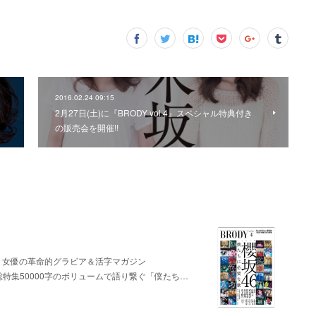
2016.02.24 09:15
タ
2月27日(土)に『BRODY vol.4』スペシャル特典付き
の販売会を開催!!
・女優の革命的グラビア＆活字マガジン
"総特集50000字のボリュームで語り繋ぐ「僕たち…