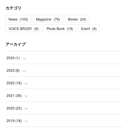
カテゴリ
News
(
103
)
Magazine
(
76
)
Books
(
24
)
VOICE BRODY
(
9
)
Photo Book
(
19
)
Event
(
9
)
アーカイブ
2024
(
1
)
(
1
)
2023
(
8
)
(
1
)
2022
(
16
)
(
1
)
(
1
)
2021
(
36
)
(
2
)
(
1
)
(
2
)
2020
(
22
)
(
1
)
(
1
)
(
3
)
(
2
)
2019
(
18
)