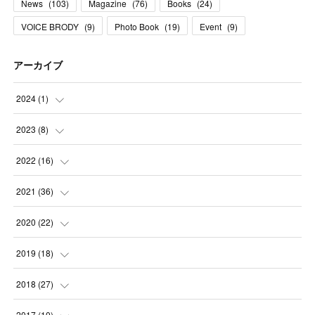
News
(
103
)
Magazine
(
76
)
Books
(
24
)
VOICE BRODY
(
9
)
Photo Book
(
19
)
Event
(
9
)
アーカイブ
2024
(
1
)
(
1
)
2023
(
8
)
(
1
)
2022
(
16
)
(
1
)
(
1
)
2021
(
36
)
(
2
)
(
1
)
(
2
)
2020
(
22
)
(
1
)
(
1
)
(
3
)
(
2
)
2019
(
18
)
(
1
)
(
3
)
(
3
)
(
4
)
(
3
)
2018
(
27
)
(
1
)
(
1
)
(
6
)
(
1
)
(
2
)
(
3
)
2017
(
10
)