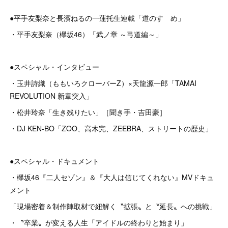
●平手友梨奈と長濱ねるの一蓮托生連載「道のすゝめ」
・平手友梨奈（欅坂46）「武ノ章 ～弓道編～」
●スペシャル・インタビュー
・玉井詩織（ももいろクローバーZ）×天龍源一郎「TAMAI
REVOLUTION 新章突入」
・松井玲奈「生き残りたい」［聞き手・吉田豪］
・DJ KEN-BO「ZOO、高木完、ZEEBRA、ストリートの歴史」
●スペシャル・ドキュメント
・欅坂46『二人セゾン』＆『大人は信じてくれない』MVドキュ
メント
「現場密着＆制作陣取材で紐解く〝拡張〟と〝延長〟への挑戦」
・〝卒業〟が変える人生「アイドルの終わりと始まり」