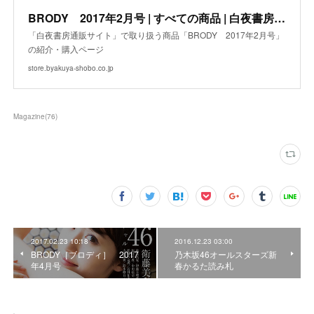
BRODY 2017年2月号 | すべての商品 | 白夜書房通販サイト
「白夜書房通販サイト」で取り扱う商品「BRODY 2017年2月号」
の紹介・購入ページ
store.byakuya-shobo.co.jp
Magazine
(
76
)
2017.02.23 10:18
2016.12.23 03:00
BRODY［ブロディ］ 2017
乃木坂46オールスターズ新
年4月号
春かるた読み札