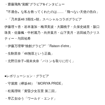
・齋藤飛鳥“覚醒”グラビア&インタビュー
〝不適合〟な私を救ってくれたのは……「飛べない天使の告白」
・「乃木坂46 3期生×朝」スペシャルコラボグラビア
伊藤理々杏・岩本蓮加・梅澤美波・大園桃子・久保史緒里・阪口
珠美・佐藤楓・中村麗乃・向井葉月・山下美月・吉田綾乃クリス
ティー・与田祐希
・伊藤万理華“独創グラビア”「Raison d’etre」
・生駒里奈「46無双という正義」
・北野日奈子×堀未央奈「バトンを取りに行く」
●レボリューション・グラビア
・守屋茜（欅坂46）「MORIYA PRIDE」
・松風理咲「黄昏少女百景 第二回」
・早乙女ゆう「ワールド・エンド」