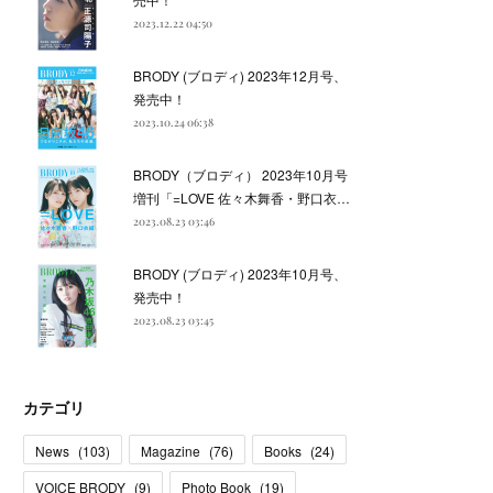
2023.12.22 04:50
BRODY (ブロディ) 2023年12月号、
発売中！
2023.10.24 06:38
BRODY（ブロディ） 2023年10月号
増刊「=LOVE 佐々木舞香・野口衣…
2023.08.23 03:46
BRODY (ブロディ) 2023年10月号、
発売中！
2023.08.23 03:45
カテゴリ
News
(
103
)
Magazine
(
76
)
Books
(
24
)
VOICE BRODY
(
9
)
Photo Book
(
19
)