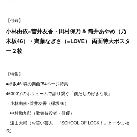
【付録】
小林由依×菅井友香・田村保乃 & 筒井あやめ（乃
木坂46）・齊藤なぎさ（=LOVE） 両面特大ポスタ
ー２枚
【特集】
●欅坂46“魂の楽曲”54ページ特集
46000字のボリュームで語り繋ぐ「僕たちの好きな歌」
・小林由依×菅井友香（欅坂46）
・中村勘九郎（歌舞伎役者・俳優）
・遠山大輔（お笑い芸人・『SCHOOL OF LOCK！』とーやま校
長)