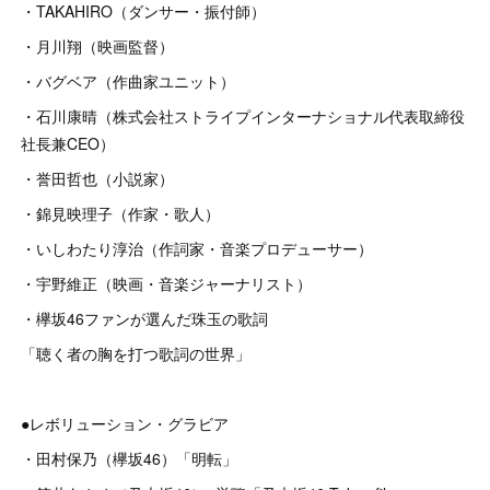
・TAKAHIRO（ダンサー・振付師）
・月川翔（映画監督）
・バグベア（作曲家ユニット）
・石川康晴（株式会社ストライプインターナショナル代表取締役
社長兼CEO）
・誉田哲也（小説家）
・錦見映理子（作家・歌人）
・いしわたり淳治（作詞家・音楽プロデューサー）
・宇野維正（映画・音楽ジャーナリスト）
・欅坂46ファンが選んだ珠玉の歌詞
「聴く者の胸を打つ歌詞の世界」
●レボリューション・グラビア
・田村保乃（欅坂46）「明転」