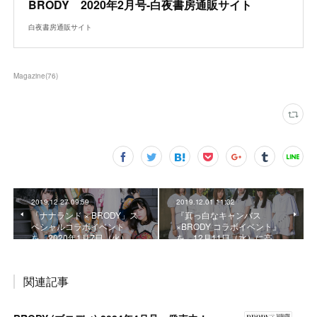
BRODY 2020年2月号-白夜書房通販サイト
白夜書房通販サイト
Magazine
(
76
)
2019.12.27 09:59
2019.12.01 11:32
「ナナランド × BRODY」ス
『真っ白なキャンバス
ペシャルコラボイベント
×BRODY コラボイベント』
を、2020年1月7日（火）…
を、12月11日（水）に高…
関連記事