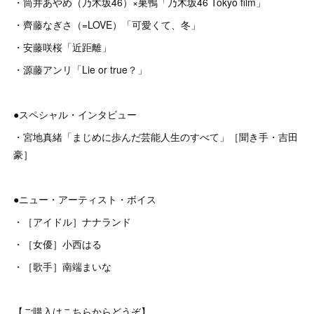
・筒井あやめ（乃木坂46）×巣鴨「乃木坂46 Tokyo film」
・齊藤なぎさ（=LOVE）「可愛くて、冬」
・安藤咲桜「近距離」
・源藤アンリ「Lie or true？」
●スペシャル・インタビュー
・宮地真緒「まじめに歩んだ芸能人生のすべて」［聞き手・吉田
豪］
●ニュー・アーティスト・ボイス
・［アイドル］ナナランド
・［女優］小西はる
・［歌手］南端まいな
【ご購入はこちらからどうぞ】