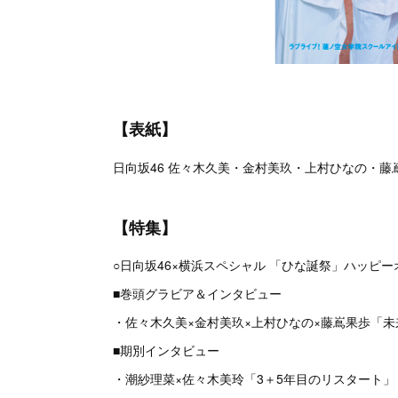
【表紙】
日向坂46 佐々木久美・金村美玖・上村ひなの・藤
【特集】
○日向坂46×横浜スペシャル 「ひな誕祭」ハッピ
■巻頭グラビア＆インタビュー
・佐々木久美×金村美玖×上村ひなの×藤嶌果歩「
■期別インタビュー
・潮紗理菜×佐々木美玲「3＋5年目のリスタート」