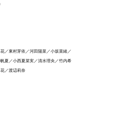
」
彩花／東村芽依／河田陽菜／小坂菜緒／
岸帆夏／小西夏菜実／清水理央／竹内希
留花／渡辺莉奈