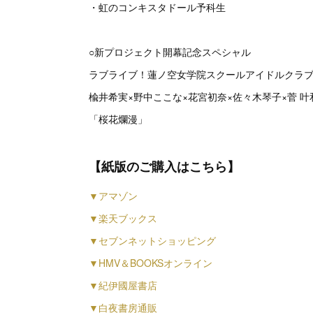
・虹のコンキスタドール予科生
○新プロジェクト開幕記念スペシャル
ラブライブ！蓮ノ空女学院スクールアイドルクラ
楡井希実×野中ここな×花宮初奈×佐々木琴子×菅 叶
「桜花爛漫」
【紙版のご購入はこちら】
▼アマゾン
▼楽天ブックス
▼セブンネットショッピング
▼HMV＆BOOKSオンライン
▼紀伊國屋書店
▼白夜書房通販