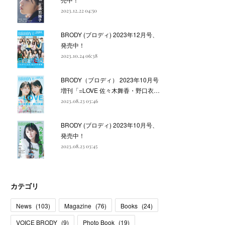
2023.12.22 04:50
BRODY (ブロディ) 2023年12月号、
発売中！
2023.10.24 06:38
BRODY（ブロディ） 2023年10月号
増刊「=LOVE 佐々木舞香・野口衣…
2023.08.23 03:46
BRODY (ブロディ) 2023年10月号、
発売中！
2023.08.23 03:45
カテゴリ
News
(
103
)
Magazine
(
76
)
Books
(
24
)
VOICE BRODY
(
9
)
Photo Book
(
19
)