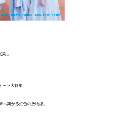
嶌果歩
ーオーラ大特集
未来へ架かる虹色の放物線」