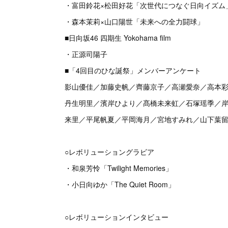
・富田鈴花×松田好花「次世代につなぐ日向イズム
・森本茉莉×山口陽世「未来への全力闘球」
■日向坂46 四期生 Yokohama film
・正源司陽子
■「4回目のひな誕祭」メンバーアンケート
影山優佳／加藤史帆／齊藤京子／高瀬愛奈／高本
丹生明里／濱岸ひより／髙橋未来虹／石塚瑶季／
来里／平尾帆夏／平岡海月／宮地すみれ／山下葉
○レボリューショングラビア
・和泉芳怜「Twilight Memories」
・小日向ゆか「The Quiet Room」
○レボリューションインタビュー