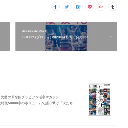
2023.02.22 06:34
BRODY (ブロディ) 2023年4月号、発売中！
・女優の革命的グラビア＆活字マガジン
"総特集50000字のボリュームで語り繋ぐ「僕たち…